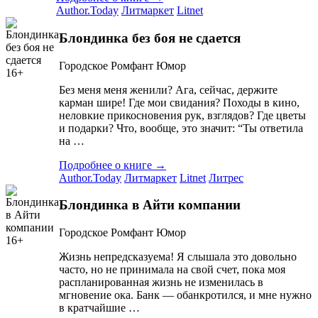
Author.Today
Литмаркет
Litnet
Блондинка без боя не сдается
Городское
Ромфант
Юмор
16+
Без меня меня женили? Ага, сейчас, держите
карман шире! Где мои свидания? Походы в кино,
неловкие прикосновения рук, взглядов? Где цветы
и подарки? Что, вообще, это значит: “Ты ответила
на …
Подробнее о книге →
Author.Today
Литмаркет
Litnet
Литрес
Блондинка в Айти компании
Городское
Ромфант
Юмор
16+
Жизнь непредсказуема! Я слышала это довольно
часто, но не принимала на свой счет, пока моя
распланированная жизнь не изменилась в
мгновение ока. Банк — обанкротился, и мне нужно
в кратчайшие …