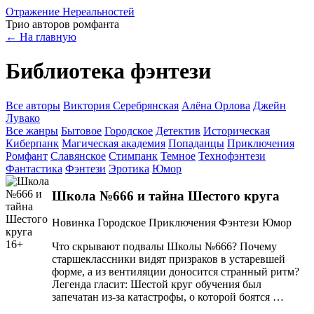
Отражение
Нереальностей
Трио авторов ромфанта
← На главную
Библиотека фэнтези
Все авторы
Виктория Серебрянская
Алёна Орлова
Джейн
Лувако
Все жанры
Бытовое
Городское
Детектив
Историческая
Киберпанк
Магическая академия
Попаданцы
Приключения
Ромфант
Славянское
Стимпанк
Темное
Технофэнтези
Фантастика
Фэнтези
Эротика
Юмор
Школа №666 и тайна Шестого круга
Новинка
Городское
Приключения
Фэнтези
Юмор
16+
Что скрывают подвалы Школы №666? Почему
старшеклассники видят призраков в устаревшей
форме, а из вентиляции доносится странный ритм?
Легенда гласит: Шестой круг обучения был
запечатан из-за катастрофы, о которой боятся …