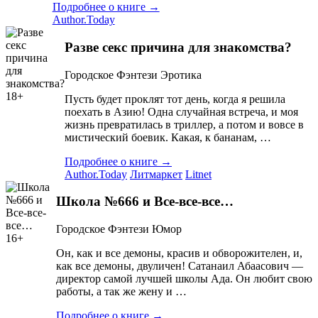
Подробнее о книге →
Author.Today
Разве секс причина для знакомства?
Городское
Фэнтези
Эротика
18+
Пусть будет проклят тот день, когда я решила
поехать в Азию! Одна случайная встреча, и моя
жизнь превратилась в триллер, а потом и вовсе в
мистический боевик. Какая, к бананам, …
Подробнее о книге →
Author.Today
Литмаркет
Litnet
Школа №666 и Все-все-все…
Городское
Фэнтези
Юмор
16+
Он, как и все демоны, красив и обворожителен, и,
как все демоны, двуличен! Сатанаил Абаасович —
директор самой лучшей школы Ада. Он любит свою
работы, а так же жену и …
Подробнее о книге →