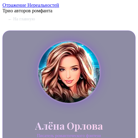
Отражение
Нереальностей
Трио авторов ромфанта
← На главную
Алёна Орлова
Писатель романтического фэнтези