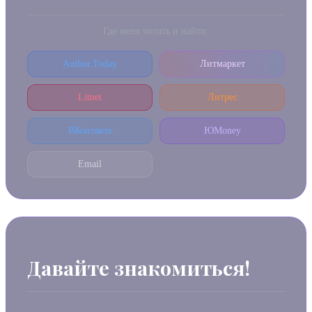
Где меня читать и найти:
Author.Today
Литмаркет
Litnet
Литрес
ВКонтакте
ЮMoney
Email
Давайте знакомиться!